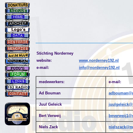
Stichting Norderney
website:
www.norderney192.nl
e-mail:
info@norderney192.nl
medewerkers:
e-mail:
Ad Bouman
adbouman@n
Juul Geleick
juulgeleick@
Bert Verweij
beverweij1@
Niels Zack
nielszack@n