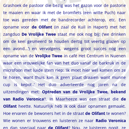
Grashoek de pastoor die bezig was het gazon voor de pastorie
te maaien en waar ik met de bromfiets (een witte Puch) naar
toe was gereden met de bandrecorder achterop, etc. Een
opname voor
de Olifant
(in zaal de Kuil in Hapert) met het
zangduo
De Vrolijke Twee
staat me ook nog bij: (‘we drinken
om de keel gesmeerd te houden dertig tot veertig glazen op
een avond…’) en vervolgens, wegens groot succes nog een
opname van de
Vrolijke Twee
in café Het Centrum in Nuenen
waar een vrouwelijke fan van het duo vanaf de barkruk in de
microfoon met luide stem riep: ‘ik moet hier wel komen om ze
te horen, want thuis kan ik geen plaat draaien want munne
cup is kepot..’ Het duo adverteerde nog jaren na de
uitzendingen met:
Optreden van de Vrolijke Twee, bekend
van
Radio Veronica
!!. In Maarheeze was een straat die
de
Olifant
heette. Natuurlijk heb ik ook daar opnamen gemaakt.
Hoe ervaren de bewoners het in de straat
de Olifant
te wonen?
Wie wonen er trouwens en luisteren ze naar
Radio Veronica
en dan speciaal naar
de Olifant
? Nou, ze luisteren nooit, ze