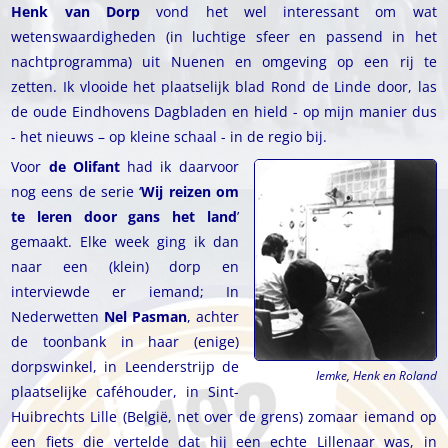
Henk van Dorp
vond het wel interessant om wat
wetenswaardigheden (in luchtige sfeer en passend in het
nachtprogramma) uit Nuenen en omgeving op een rij te
zetten. Ik vlooide het plaatselijk blad Rond de Linde door, las
de oude Eindhovens Dagbladen en hield - op mijn manier dus
- het nieuws – op kleine schaal - in de regio bij.
Voor
de Olifant
had ik daarvoor
nog eens de serie ‘
Wij reizen om
te leren door gans het land
’
gemaakt. Elke week ging ik dan
naar een (klein) dorp en
interviewde er iemand; In
Nederwetten
Nel Pasman
, achter
de toonbank in haar (enige)
dorpswinkel, in Leenderstrijp de
Iemke, Henk en Roland
plaatselijke caféhouder, in Sint-
Huibrechts Lille (België, net over de grens) zomaar iemand op
een fiets die vertelde dat hij een echte Lillenaar was, in