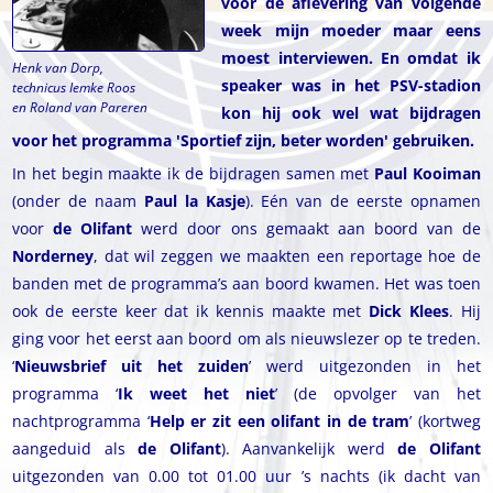
voor de aflevering van volgende
week mijn moeder maar eens
moest interviewen. En omdat ik
Henk van Dorp,
speaker was in het PSV-stadion
technicus Iemke Roos
en Roland van Pareren
kon hij ook wel wat bijdragen
voor het programma 'Sportief zijn, beter worden' gebruiken.
In het begin maakte ik de bijdragen samen met
Paul Kooiman
(onder de naam
Paul la Kasje
). Eén van de eerste opnamen
voor
de Olifant
werd door ons gemaakt aan boord van de
Norderney
, dat wil zeggen we maakten een reportage hoe de
banden met de programma’s aan boord kwamen. Het was toen
ook de eerste keer dat ik kennis maakte met
Dick Klees
. Hij
ging voor het eerst aan boord om als nieuwslezer op te treden.
‘
Nieuwsbrief uit het zuiden
’ werd uitgezonden in het
programma ‘
Ik weet het niet
’ (de opvolger van het
nachtprogramma ‘
Help er zit een olifant in de tram
’ (kortweg
aangeduid als
de Olifant
). Aanvankelijk werd
de Olifant
uitgezonden van 0.00 tot 01.00 uur ’s nachts (ik dacht van