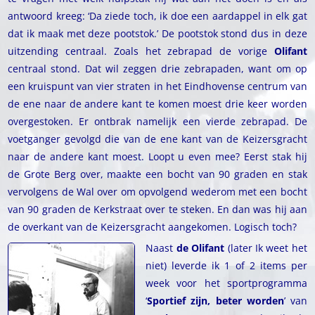
antwoord kreeg: ‘Da ziede toch, ik doe een aardappel in elk gat
dat ik maak met deze pootstok.’ De pootstok stond dus in deze
uitzending centraal. Zoals het zebrapad de vorige
Olifant
centraal stond. Dat wil zeggen drie zebrapaden, want om op
een kruispunt van vier straten in het Eindhovense centrum van
de ene naar de andere kant te komen moest drie keer worden
overgestoken. Er ontbrak namelijk een vierde zebrapad. De
voetganger gevolgd die van de ene kant van de Keizersgracht
naar de andere kant moest. Loopt u even mee? Eerst stak hij
de Grote Berg over, maakte een bocht van 90 graden en stak
vervolgens de Wal over om opvolgend wederom met een bocht
van 90 graden de Kerkstraat over te steken. En dan was hij aan
de overkant van de Keizersgracht aangekomen. Logisch toch?
Naast
de Olifant
(later Ik weet het
niet) leverde ik 1 of 2 items per
week voor het sportprogramma
‘
Sportief zijn, beter worden
’ van