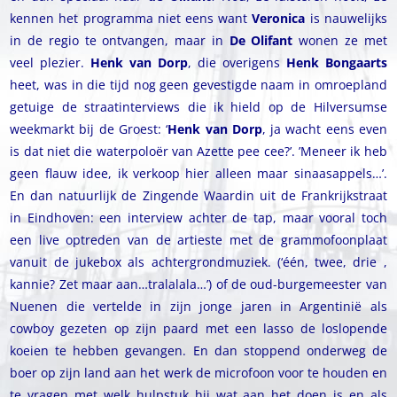
kennen het programma niet eens want
Veronica
is nauwelijks
in de regio te ontvangen, maar in
De Olifant
wonen ze met
veel plezier.
Henk van Dorp
, die overigens
Henk Bongaarts
heet, was in die tijd nog geen gevestigde naam in omroepland
getuige de straatinterviews die ik hield op de Hilversumse
weekmarkt bij de Groest: ‘
Henk van Dorp
, ja wacht eens even
is dat niet die waterpoloër van Azette pee cee?’. ’Meneer ik heb
geen flauw idee, ik verkoop hier alleen maar sinaasappels…’.
En dan natuurlijk de Zingende Waardin uit de Frankrijkstraat
in Eindhoven: een interview achter de tap, maar vooral toch
een live optreden van de artieste met de grammofoonplaat
vanuit de jukebox als achtergrondmuziek. (‘één, twee, drie ,
kannie? Zet maar aan…tralalala…’) of de oud-burgemeester van
Nuenen die vertelde in zijn jonge jaren in Argentinië als
cowboy gezeten op zijn paard met een lasso de loslopende
koeien te hebben gevangen. En dan stoppend onderweg de
boer op zijn land aan het werk de microfoon voor te houden en
te vragen met welk hulpstuk hij wat aan het doen is en als