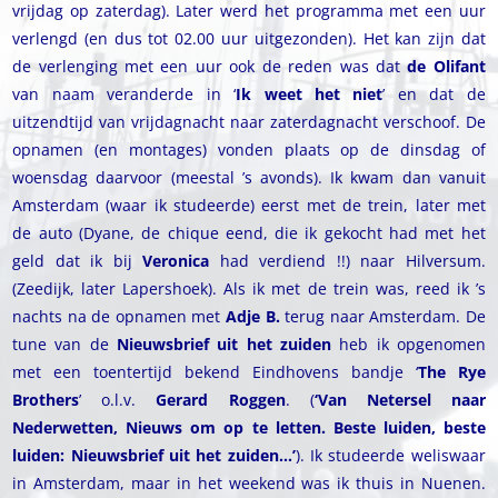
vrijdag op zaterdag). Later werd het programma met een uur
verlengd (en dus tot 02.00 uur uitgezonden). Het kan zijn dat
de verlenging met een uur ook de reden was dat
de Olifant
van naam veranderde in ‘
Ik weet het niet
’ en dat de
uitzendtijd van vrijdagnacht naar zaterdagnacht verschoof. De
opnamen (en montages) vonden plaats op de dinsdag of
woensdag daarvoor (meestal ’s avonds). Ik kwam dan vanuit
Amsterdam (waar ik studeerde) eerst met de trein, later met
de auto (Dyane, de chique eend, die ik gekocht had met het
geld dat ik bij
Veronica
had verdiend !!) naar Hilversum.
(Zeedijk, later Lapershoek). Als ik met de trein was, reed ik ’s
nachts na de opnamen met
Adje B.
terug naar Amsterdam. De
tune van de
Nieuwsbrief uit het zuiden
heb ik opgenomen
met een toentertijd bekend Eindhovens bandje ‘
The Rye
Brothers
’ o.l.v.
Gerard Roggen
. (
‘Van Netersel naar
Nederwetten, Nieuws om op te letten. Beste luiden, beste
luiden: Nieuwsbrief uit het zuiden…’
). Ik studeerde weliswaar
in Amsterdam, maar in het weekend was ik thuis in Nuenen.