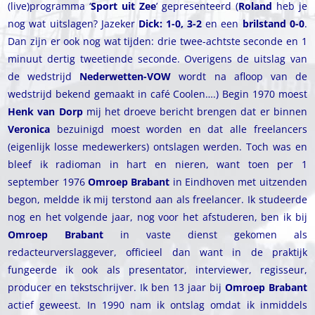
(live)programma ‘
Sport uit Zee
’ gepresenteerd (
Roland
heb je
nog wat uitslagen? Jazeker
Dick: 1-0, 3-2
en een
brilstand 0-0
.
Dan zijn er ook nog wat tijden: drie twee-achtste seconde en 1
minuut dertig tweetiende seconde. Overigens de uitslag van
de wedstrijd
Nederwetten-VOW
wordt na afloop van de
wedstrijd bekend gemaakt in café Coolen….) Begin 1970 moest
Henk van Dorp
mij het droeve bericht brengen dat er binnen
Veronica
bezuinigd moest worden en dat alle freelancers
(eigenlijk losse medewerkers) ontslagen werden. Toch was en
bleef ik radioman in hart en nieren, want toen per 1
september 1976
Omroep Brabant
in Eindhoven met uitzenden
begon, meldde ik mij terstond aan als freelancer. Ik studeerde
nog en het volgende jaar, nog voor het afstuderen, ben ik bij
Omroep Brabant
in vaste dienst gekomen als
redacteurverslaggever, officieel dan want in de praktijk
fungeerde ik ook als presentator, interviewer, regisseur,
producer en tekstschrijver. Ik ben 13 jaar bij
Omroep Brabant
actief geweest. In 1990 nam ik ontslag omdat ik inmiddels