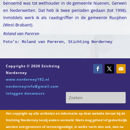
benoemd was tot wethouder in de gemeente Nuenen, Gerwen
en Nederwetten. Dat heb ik twee perioden gedaan (tot 1998).
Inmiddels werk ik als raadsgriffier in de gemeente Rucphen
(West-Brabant).
Roland van Pareren
Foto’s: Roland van Pareren, Stichting Norderney
Copyright © 2026 Stichting
Norderney
www.norderney192.nl
norderneyinfo@gmail.com
inloggen donateurs
Het copyright op alle artikelen en informatie op deze website berust bij de
Stichting Norderney tenzij anders vermeld. Niets mag geheel of gedeeltelijk
worden overgenomen of vermenigvuldigd, in welke vorm dan ook, dan na