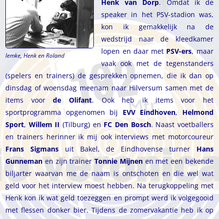
Henk van Dorp
. Omdat ik de
speaker in het PSV-stadion was,
kon ik gemakkelijk na de
wedstrijd naar de kleedkamer
lopen en daar met
PSV-ers
, maar
Iemke, Henk en Roland
vaak ook met de tegenstanders
(spelers en trainers) de gesprekken opnemen, die ik dan op
dinsdag of woensdag meenam naar Hilversum samen met de
items voor
de Olifant
. Ook heb ik items voor het
sportprogramma opgenomen bij
EVV Eindhoven
,
Helmond
Sport
,
Willem II
(Tilburg) en
FC Den Bosch
. Naast voetballers
en trainers herinner ik mij ook interviews met motorcoureur
Frans Sigmans
uit Bakel, de Eindhovense turner
Hans
Gunneman
en zijn trainer
Tonnie Mijnen
en met een bekende
biljarter waarvan me de naam is ontschoten en die wel wat
geld voor het interview moest hebben. Na terugkoppeling met
Henk kon ik wat geld toezeggen en prompt werd ik volgegooid
met flessen donker bier. Tijdens de zomervakantie heb ik op