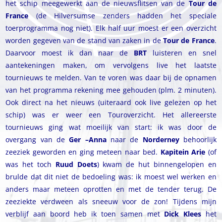
het schip meegewerkt aan de nieuwsflitsen van de
Tour de
France
(de Hilversumse zenders hadden het speciale
toerprogramma nog niet). Elk half uur moest er een overzicht
worden gegeven van de stand van zaken in de
Tour de France
.
Daarvoor moest ik dan naar de
BRT
luisteren en snel
aantekeningen maken, om vervolgens live het laatste
tournieuws te melden. Van te voren was daar bij de opnamen
van het programma rekening mee gehouden (plm. 2 minuten).
Ook direct na het nieuws (uiteraard ook live gelezen op het
schip) was er weer een Touroverzicht. Het allereerste
tournieuws ging wat moeilijk van start: ik was door de
overgang van de
Ger –Anna
naar de
Norderney
behoorlijk
zeeziek geworden en ging meteen naar bed.
Kapitein Arie
(of
was het toch
Ruud Doets
) kwam de hut binnengelopen en
brulde dat dit niet de bedoeling was: ik moest wel werken en
anders maar meteen oprotten en met de tender terug. De
zeeziekte verdween als sneeuw voor de zon! Tijdens mijn
verblijf aan boord heb ik toen samen met
Dick Klees
het