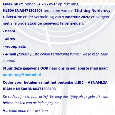
Maak nu
(minimaal)
€ 20,- over
op rekening
NL50ABNA0471305103
ten name van de
'Stichting Norderney,
Hilversum'
onder vermelding van
'Donateur
2026'
en vergeet
niet alle onderstaande gegevens te vermelden:
- naam
- adres
- woonplaats
- e-mail
(zonder juiste e-mail vermelding kunnen we je geen code
sturen!)
Stuur deze gegevens OOK naar ons in een aparte mail naar:
norderney@hetnet.nl
Codes voor betalen vanuit het buitenland:
BIC = ABNANL2A
IBAN = NL50ABNA0471305103
De codes zijn één jaar actief. Verleng dus tijdig als je gebruikt wilt
blijven maken van de leden pagina.
Hartelijk dank voor je steun.