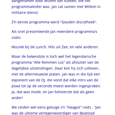
aangenomen door Willem van Kooten, die net
programmaleider was. Jan zat samen met Willem in
militaire dienst.
Z’n eerste programma werd “Gouden discotheek”.
Als snel presenteerde Jan meerdere programma’s
zoals;
Muziek bij de Lunch, Hits uit Zee, en vele anderen.
Maar de bekendste is toch wel het legendarische
programma “Alle Remmen Los” als afsluiter van de
dagelijkse uitzendingen. Daar kon hij zich uitleven,
met de allernieuwste platen. Jan was in die tijd een
exponent van de DJ, die vond dat elke intro van de
plaat tot op de seconde moest worden ingesproken.
Ja, dat was mode, en Jan beheerste dat als geen
ander!
We zeiden wel eens getuige z’n “Haagse” roots , “Jan
was de ultieme vertegenwoordiger van Beatstad