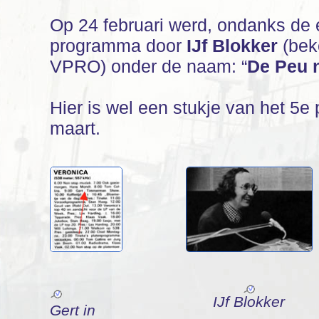
Op 24 februari werd, ondanks de e
programma door
IJf Blokker
(bek
VPRO) onder de naam: “
De Peu 
Hier is wel een stukje van het 5
maart.
IJf Blokker
Gert in