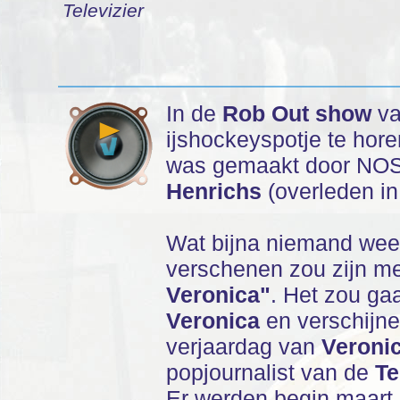
Televizier
In de
Rob Out show
va
ijshockeyspotje te hor
was gemaakt door NOS-
Henrichs
(overleden in
Wat bijna niemand weet
verschenen zou zijn met
Veronica"
. Het zou ga
Veronica
en verschijne
verjaardag van
Veroni
popjournalist van de
Te
Er werden begin maart 