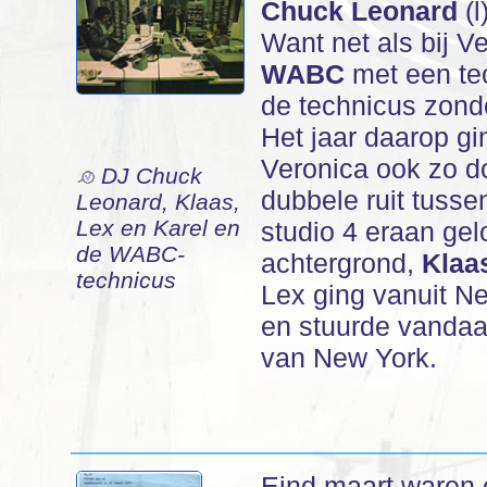
Chuck Leonard
(l
Want net als bij V
WABC
met een tec
de technicus zonde
Het jaar daarop gi
Veronica ook zo d
DJ Chuck
dubbele ruit tusse
Leonard, Klaas,
Lex en Karel en
studio 4 eraan ge
de WABC-
achtergrond,
Klaa
technicus
Lex ging vanuit Ne
en stuurde vandaa
van New York.
Eind maart waren