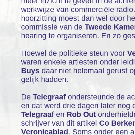
meer inzicht te geven in de acht
werkwijze van commerciële radio.
hoorzitting moest dan wel door h
commissie van de
Tweede Kame
hearing te organiseren. En zo ge
Hoewel de politieke steun voor
V
waren enkele artiesten onder lei
Buys
daar niet helemaal gerust o
gelijk hadden.
De
Telegraaf
ondersteunde de acti
en dat werd drie dagen later nog
Telegraaf
en
Rob Out
onderhielde
schrijver van dit artikel
Co Berke
Veronicablad
. Soms onder een a