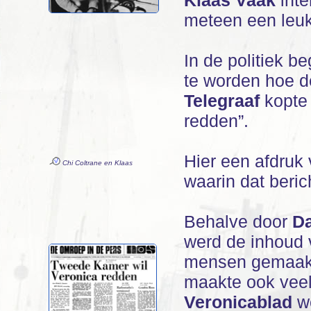
Klaas Vaak
inte
meteen een leuk
In de politiek 
te worden hoe d
Telegraaf
kopte 
redden”.
Hier een afdruk
Chi Coltrane en Klaas
waarin dat beric
Behalve door
Da
werd de inhoud
mensen gemaak
maakte ook veel 
Veronicablad
we