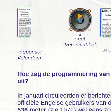
spot
Veronicablad
sponsor
KR
Volendam
Hoe zag de programmering van 
uit?
In januari circuleerden er bericht
officiële Engelse gebruikers van 
538 meter
(zie 1972) wel eens z