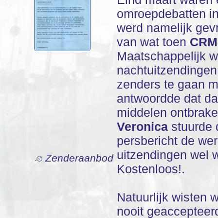
omroepdebatten i
werd namelijk ge
van wat toen
CRM
Maatschappelijk w
nachtuitzendingen
zenders te gaan m
antwoordde dat daa
middelen ontbrake
Veronica
stuurde 
persbericht de wer
uitzendingen wel 
Zenderaanbod
Kostenloos!.
Natuurlijk wisten 
nooit geaccepteer