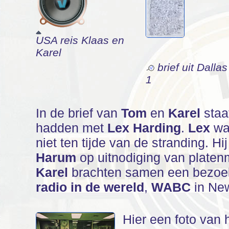
USA reis Klaas en
Karel
brief uit Dallas
1
In de brief van
Tom
en
Karel
staa
hadden met
Lex Harding
.
Lex
was
niet ten tijde van de stranding. Hi
Harum
op uitnodiging van plate
Karel
brachten samen een bezoek
radio in de wereld
,
WABC
in New
Hier een foto van