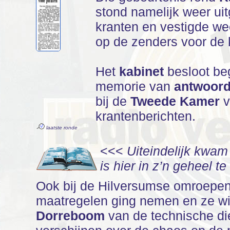
stond namelijk weer uit
kranten en vestigde we
op de zenders voor de 
Het
kabinet
besloot beg
memorie van
antwoor
bij de
Tweede Kamer
v
krantenberichten.
laatste ronde
<<<
Uiteindelijk kwa
is hier in z’n geheel te
Ook bij de Hilversumse omroepen 
maatregelen ging nemen en ze wier
Dorreboom
van de technische di