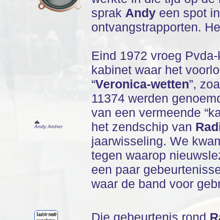
sprak
Andy
een spot i
ontvangstrapporten. Het
Eind 1972 vroeg Pvda-
kabinet waar het voorlo
“
Veronica-wetten
”, zo
11374 werden genoemd. 
van een vermeende “ka
het zendschip van
Rad
Andy Archer
jaarwisseling. We kwam
tegen waarop nieuwsl
een paar gebeurtenisse
waar de band voor gebru
Die gebeurtenis rond
R