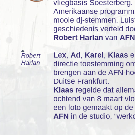
vliegbasis Soesterberg.
Amerikaanse programma
mooie dj-stemmen. Luis
geschiedenis verteld d
Robert Harlan
van
AFN
Lex
,
Ad
,
Karel
,
Klaas
e
Robert
Harlan
directie toestemming om
brengen aan de AFN-hoo
Duitse Frankfurt.
Klaas
regelde dat allem
ochtend van 8 maart vlo
een foto gemaakt op de 
AFN
in de studio, “werk