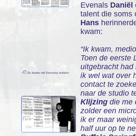
Evenals
Daniël
talent die soms
Hans
herinnerde
kwam:
“Ik kwam, medio
Toen de eerste
uitgebracht had
2e kamer wil Veronica redden
ik wel wat over 
contact te zoek
naar de studio 
Klijzing
die me 
zolder een micr
ik er maar weini
half uur op te 