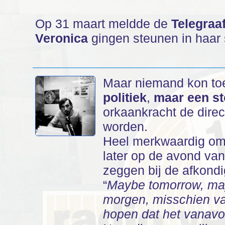
Op 31 maart meldde de
Telegraa
Veronica
gingen steunen in haar 
Maar niemand kon to
politiek
,
maar een s
orkaankracht de direc
worden.
Heel merkwaardig om
later op de avond van
zeggen bij de afkond
“
Maybe tomorrow, may
morgen, misschien v
hopen dat het vanavo