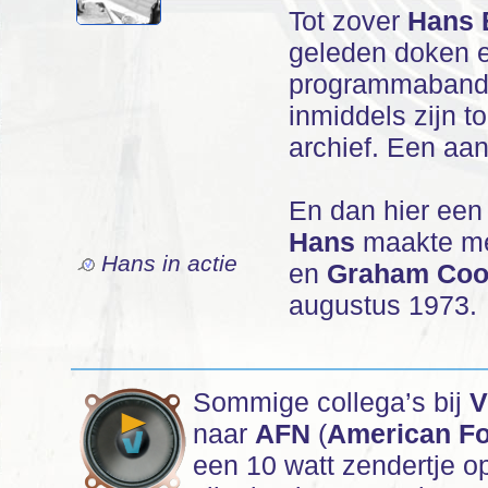
Tot zover
Hans 
geleden doken er
programmabande
inmiddels zijn 
archief. Een aant
En dan hier een
Hans
maakte me
Hans in actie
en
Graham Coo
augustus 1973.
Sommige collega’s bij
V
naar
AFN
(
American Fo
een 10 watt zendertje o