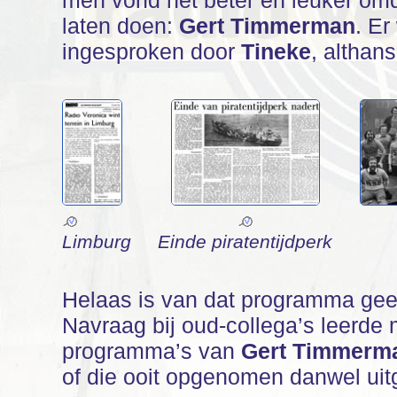
men vond het beter en leuker omda
laten doen:
Gert Timmerman
. Er
ingesproken door
Tineke
, altha
Limburg
Einde piratentijdperk
Helaas is van dat programma ge
Navraag bij oud-collega’s leerde 
programma’s van
Gert Timmerm
of die ooit opgenomen danwel uit