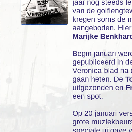
jaar nog steeds le
van de golflengte
kregen soms de m
aangeboden. Hier
Marijke Benkhar
Begin januari we
gepubliceerd in 
Veronica-blad na 
gaan heten. De
T
uitgezonden en
F
een spot.
Op 20 januari ver
grote muziekbeur
speciale uitgave 