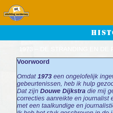
hist
1973 – DE STRANDING EN DE 
Voorwoord
Omdat
1973
een ongelofelijk inge
gebeurtenissen, heb ik hulp gezo
Dat zijn
Douwe Dijkstra
die mij g
correcties aanreikte en journalis
met een taalkundige en journalist
Ik heb het stuk geschreven in de i