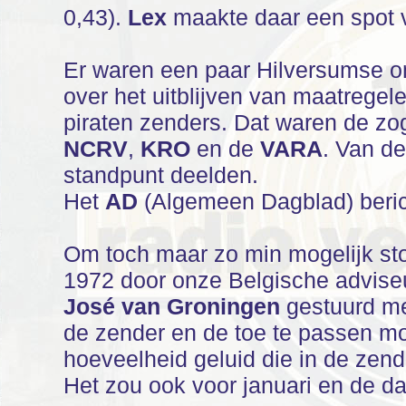
0,43).
Lex
maakte daar een spot 
Er waren een paar Hilversumse o
over het uitblijven van maatregel
piraten zenders. Dat waren de z
NCRV
,
KRO
en de
VARA
. Van d
standpunt deelden.
Het
AD
(Algemeen Dagblad) berich
Om toch maar zo min mogelijk st
1972 door onze Belgische advise
José van Groningen
gestuurd me
de zender en de toe te passen mod
hoeveelheid geluid die in de zend
Het zou ook voor januari en de 