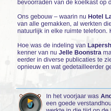
bevoorraden van de koelkast op d
Ons gebouw – waarin nu
Hotel L
van alle gemakken, al werkten die 
natuurlijk in elke ruimte telefoon. 
Hoe was de indeling van
Lapers
kenner van nu
Jelle Boonstra
maa
eerder in diverse publicaties te z
opnieuw en wat gedetailleerder g
In het voorjaar was
And
een goede verstandho
werkte in die tijd op de