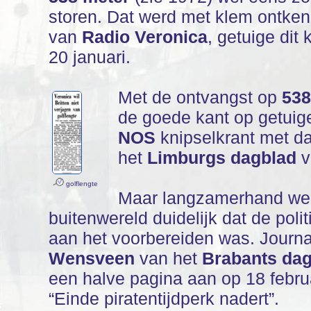
storen. Dat werd met klem ontkend
van
Radio Veronica
, getuige dit
20 januari.
Met de ontvangst op
538
de goede kant op getuige 
NOS
knipselkrant met daa
het
Limburgs dagblad
v
golflengte
Maar langzamerhand wer
buitenwereld duidelijk dat de poli
aan het voorbereiden was. Journa
Wensveen
van het
Brabants da
een halve pagina aan op 18 febru
“Einde piratentijdperk nadert”.