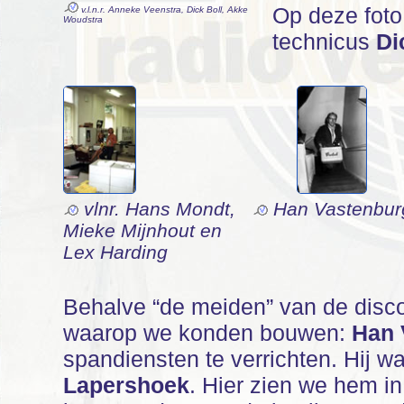
Op deze foto
v.l.n.r. Anneke Veenstra, Dick Boll, Akke
Woudstra
technicus
Di
vlnr. Hans Mondt,
Han Vastenbur
Mieke Mijnhout en
Lex Harding
Behalve “de meiden” van de disc
waarop we konden bouwen:
Han 
spandiensten te verrichten. Hij 
Lapershoek
. Hier zien we hem in 