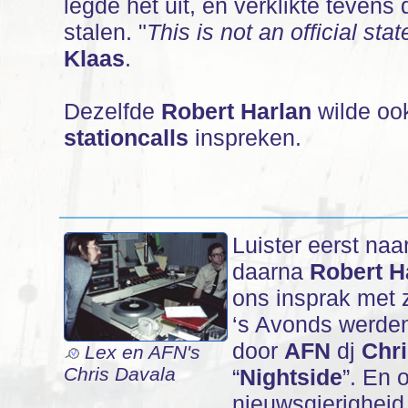
legde het uit, en verklikte teven
stalen. "
This is not an official sta
Klaas
.
Dezelfde
Robert Harlan
wilde oo
stationcalls
inspreken.
Luister eerst naa
daarna
Robert H
ons insprak met 
‘s Avonds werd
door
AFN
dj
Chri
Lex en AFN's
Chris Davala
“
Nightside
”. En 
nieuwsgierigheid