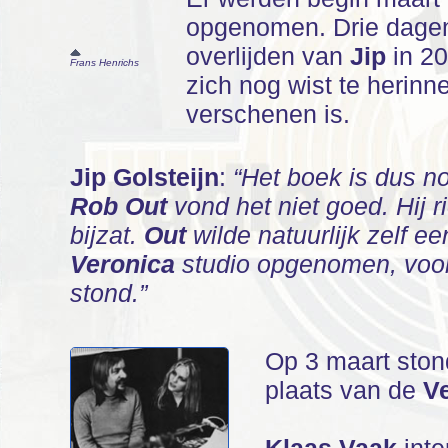
opgenomen. Drie dagen 
overlijden van
Jip
in 20
Frans Henrichs
zich nog wist te herin
verschenen is.
Jip Golsteijn
:
“Het boek is dus n
Rob Out
vond het niet goed. Hij 
bijzat.
Out
wilde natuurlijk zelf e
Veronica
studio opgenomen, voord
stond.”
Op 3 maart sto
plaats van de
Ve