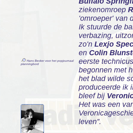
Buffalo Springf
ziekenomroep
R
'omroeper' van 
Ik stuurde de b
verbazing, uitz
zo'n
Lexjo Spec
en
Colin Bluns
eerste technicu
Hans Becker voor het popjournaal
planningbord
begonnen met 
het blad wilde s
produceerde ik i
bleef bij
Veroni
Het was een van 
Veronicageschied
leven”.